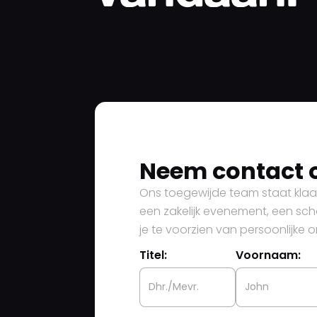
Neem contact 
Ons toegewijde team staat klaar
een zakelijk evenement, een scho
je te voorzien van persoonlijke 
Titel:
Voornaam: