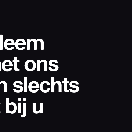
Neem
et ons
n slechts
 bij u