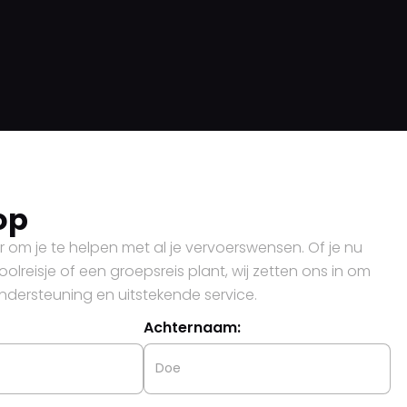
op
 om je te helpen met al je vervoerswensen. Of je nu
olreisje of een groepsreis plant, wij zetten ons in om
ondersteuning en uitstekende service.
Achternaam: