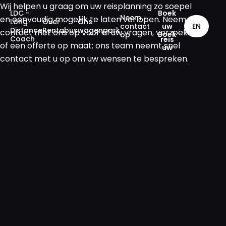
Wij helpen u graag om uw reisplanning zo soepel
LDC -
Boek
Neem
en eenvoudig mogelijk te laten verlopen. Neem
Long
Over
Ons
contact
EN
uw
Distance
Rentabus
wagenpark
contact met ons op voor al uw vragen, verzoeken
op
Coach
reis
of een offerte op maat; ons team neemt snel
contact met u op om uw wensen te bespreken.
Langeafstandsbussen
Over Rentabus
Ons wagenpark
Neem contact met
ons op
Boek uw reis
GB