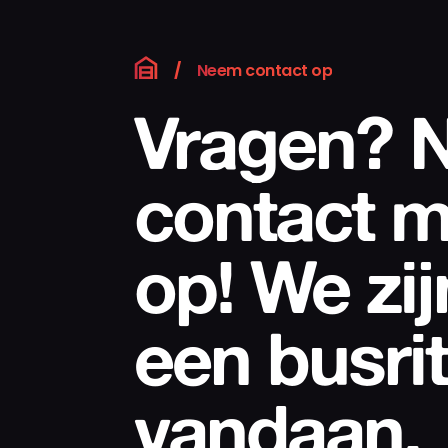
/
Neem contact op
Vragen? 
contact m
op! We zij
een busrit
vandaan.