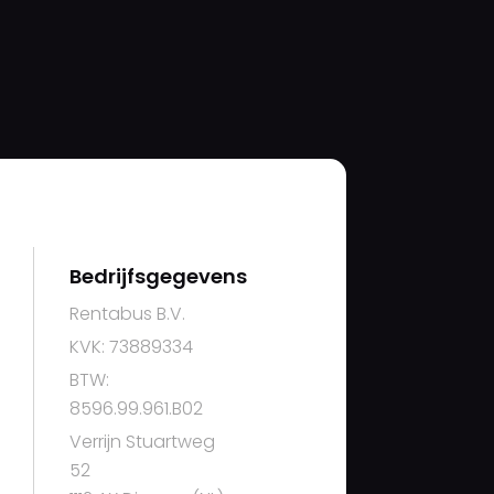
Bedrijfsgegevens
Rentabus B.V.
KVK: 73889334
BTW:
8596.99.961.B02
Verrijn Stuartweg
52