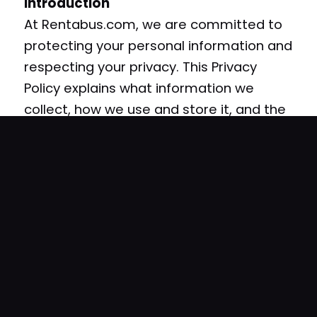
Introduction
At Rentabus.com, we are committed to
protecting your personal information and
respecting your privacy. This Privacy
Policy explains what information we
collect, how we use and store it, and the
choices you have regarding your
personal data. By using our website and
services, you agree to the collection and
use of information in accordance with
this policy.
1. Information We Collect
We collect various types of information
to provide and improve our services: