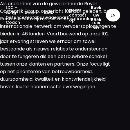
Als onderdeel van de gewaardeerde Royal
LDC -
Boek
Neem
Oostenrijk Group, opgericht 102 jaar geleden, benut
Long
Over
Ons
contact
EN
uw
Distance
Rentabus
wagenpark
RentaBus.com zijn uitgebreide nationale en
op
Coach
reis
internationale netwerk om vervoersoplossingen te
bieden in 46 landen. Voortbouwend op onze 102
jaar ervaring streven we ernaar om zowel
Langeafstandsbussen
bestaande als nieuwe relaties te ondersteunen
door te fungeren als een betrouwbare schakel
Over Rentabus
tussen onze klanten en partners. Onze focus ligt
op het prioriteren van betrouwbaarheid,
Ons wagenpark
duurzaamheid, kwaliteit en klantvriendelijkheid
Neem contact met
boven louter economische overwegingen.
ons op
Boek uw reis
GB