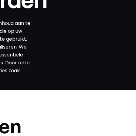
rden
inhoud aan te
 die op uw
e gebruikt,
aliseren. We
essentiële
s. Door onze
ies zoals
en