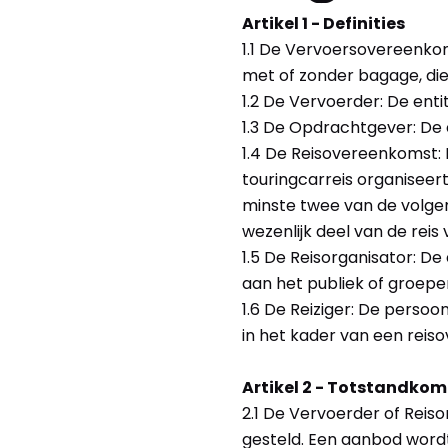
Artikel 1 - Definities
1.1 De Vervoersovereenko
met of zonder bagage, die 
1.2 De Vervoerder: De entit
1.3 De Opdrachtgever: De
1.4 De Reisovereenkomst: 
touringcarreis organiseer
minste twee van de volgend
wezenlijk deel van de reis
1.5 De Reisorganisator: De
aan het publiek of groepe
1.6 De Reiziger: De perso
in het kader van een reis
Artikel 2 - Totstandko
2.1 De Vervoerder of Reis
gesteld. Een aanbod wordt