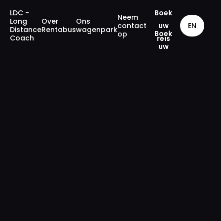
LDC -
Boek
Neem
Long
Over
Ons
contact
EN
uw
Distance
Rentabus
wagenpark
op
Coach
reis
Langeafstandsbussen
Over Rentabus
Ons wagenpark
Neem contact met
ons op
Boek uw reis
GB