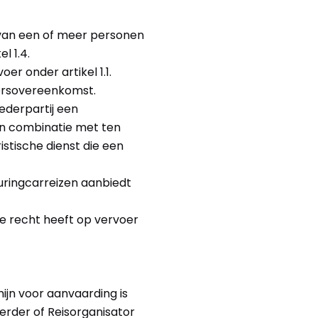
 van een of meer personen
l 1.4.
er onder artikel 1.1.
oersovereenkomst.
ederpartij een
 in combinatie met ten
istische dienst die een
ouringcarreizen aanbiedt
ie recht heeft op vervoer
ijn voor aanvaarding is
erder of Reisorganisator