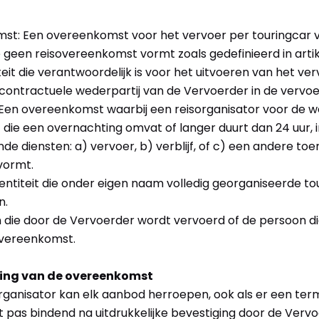
mst: Een overeenkomst voor het vervoer per touringcar
geen reisovereenkomst vormt zoals gedefinieerd in artike
eit die verantwoordelijk is voor het uitvoeren van het vervo
 contractuele wederpartij van de Vervoerder in de verv
Een overeenkomst waarbij een reisorganisator voor de w
t die een overnachting omvat of langer duurt dan 24 uur,
e diensten: a) vervoer, b) verblijf, of c) een andere toer
 vormt.
 entiteit die onder eigen naam volledig georganiseerde t
n.
on die door de Vervoerder wordt vervoerd of de persoon d
overeenkomst.
ming van de overeenkomst
organisator kan elk aanbod herroepen, ook als er een term
 pas bindend na uitdrukkelijke bevestiging door de Vervo