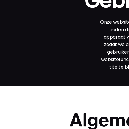
Geb
Onze website
bieden di
apparaat w
zodat we de
gebruiken
websitefunc
site te 
Algem