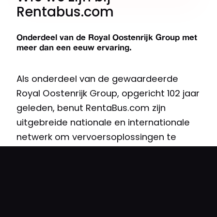
Rentabus.com
Onderdeel van de Royal Oostenrijk Group met
meer dan een eeuw ervaring.
Als onderdeel van de gewaardeerde
Royal Oostenrijk Group, opgericht 102 jaar
geleden, benut RentaBus.com zijn
uitgebreide nationale en internationale
netwerk om vervoersoplossingen te
bieden in 45 landen. Sinds de Covid-19-
pandemie merken we dat onze klanten
vaker moeite hebben met het vinden van
capaciteit en beschikbaarheid. Met onze
102 jaar ervaring streven we ernaar om