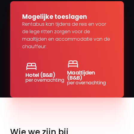
Mogelijke toeslagen
Rentabus kan tijdens de reis en voor
de lege ritten zorgen voor de
maaltijden en accommodatie van de
chauffeur:
Maaltijden
Hotel (B&B)
(B&B)
per overnachting
per overnachting
Wie we zijn bij